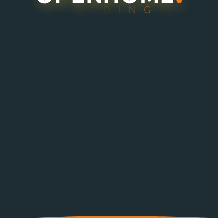
L
O
A
D
I
N
G