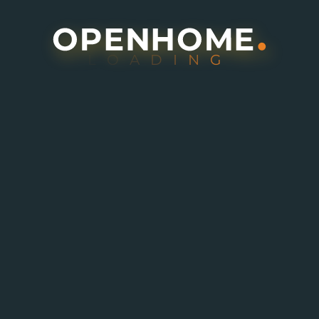
L
O
A
D
I
N
G