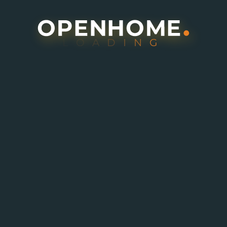
L
O
A
D
I
N
G