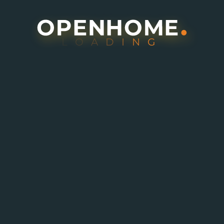
L
O
A
D
I
N
G